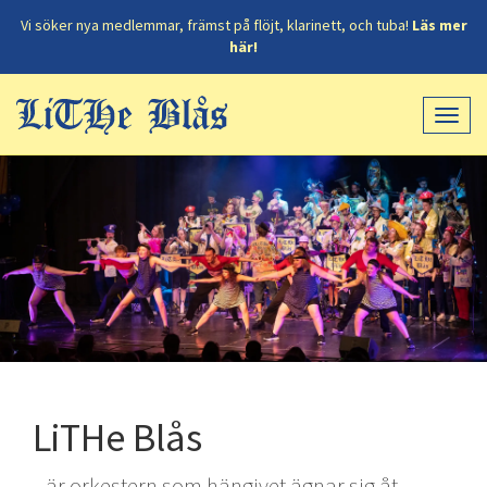
Vi söker nya medlemmar, främst på flöjt, klarinett, och tuba!
Läs mer
här!
LiTHe Blås
...är orkestern som hängivet ägnar sig åt