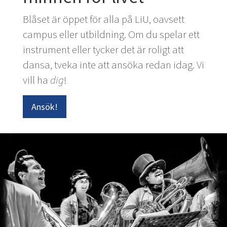
Blåset är öppet för alla på LiU, oavsett
campus eller utbildning. Om du spelar ett
instrument eller tycker det är roligt att
dansa, tveka inte att ansöka redan idag. Vi
vill ha
dig
!
Ansök!